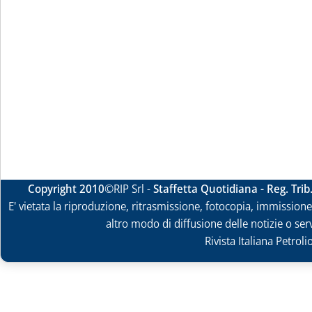
Copyright 2010
©RIP Srl -
Staffetta Quotidiana - Reg. Tri
E' vietata la riproduzione, ritrasmissione, fotocopia, immissione 
altro modo di diffusione delle notizie o ser
Rivista Italiana Petrol