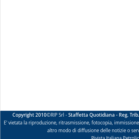
Copyright 2010
©RIP Srl -
Staffetta Quotidiana - Reg. Tri
E' vietata la riproduzione, ritrasmissione, fotocopia, immissione 
altro modo di diffusione delle notizie o ser
Rivista Italiana Petrol