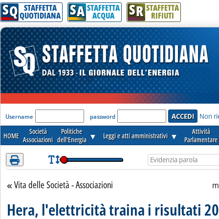
S
S
S
Attenzione! Esegui l'accesso per lèggere interamente la notizia.
Q
A
R
STAFFETTA
STAFFETTA
STAFFETTA
QUOTIDIANA
ACQUA
RIFIUTI
'Modulo Login per accedere'
Non ri
Username
password
Società
Politiche
Attività
HOME
▼
Leggi e atti amministrativi
▼
Associazioni
dell'Energia
Parlamentare
Vita delle Società - Associazioni
Torna alla sezione
m
Hera, l'elettricità traina i risultati 2