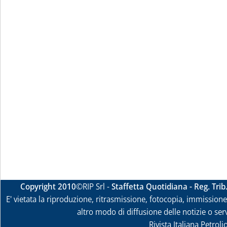
Copyright 2010
©RIP Srl -
Staffetta Quotidiana - Reg. Tri
E' vietata la riproduzione, ritrasmissione, fotocopia, immissione 
altro modo di diffusione delle notizie o ser
Rivista Italiana Petrol