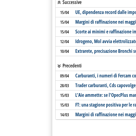
Successive
UE, dipendenza record dalle impo
15/04
Margini di raffinazione nei maggi
15/04
Scorte ai minimi e raffinazione 
15/04
Idrogeno, Mol avvia elettrolizza
12/04
Extrarete, precisazione Bronchi 
10/04
Precedenti
Carburanti, i numeri di Fercam c
09/04
Trader carburanti, Cds capovolge 
28/03
L'Aie ammette: se l'OpecPlus mante
15/03
FT: una stagione positiva per le r
15/03
Margini di raffinazione nei maggi
14/03