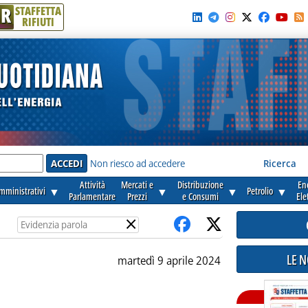
R
STAFFETTA
RIFIUTI
e'
Non riesco ad accedere
Ricerca
Attività
Mercati e
Distribuzione
En
amministrativi
▼
▼
▼
Petrolio
▼
Parlamentare
Prezzi
e Consumi
Ele
×
LE 
martedì 9 aprile 2024