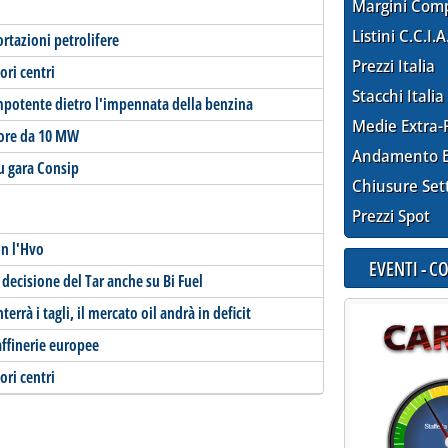
Margini Com
Listini C.C.I.A
rtazioni petrolifere
Prezzi Italia
ori centri
Stacchi Italia
impotente dietro l'impennata della benzina
Medie Extra-
tore da 10 MW
Andamento E
su gara Consip
Chiusure Set
Prezzi Spot
on l'Hvo
EVENTI - 
decisione del Tar anche su Bi Fuel
rrà i tagli, il mercato oil andrà in deficit
affinerie europee
ori centri