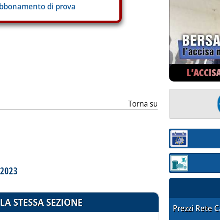
abbonamento di prova
ia
L’ACCIS
Torna su
Sezione:
Sezione: quotaz
l 2023
LA STESSA SEZIONE
STAFFETTA PRE
Prezzi Rete 