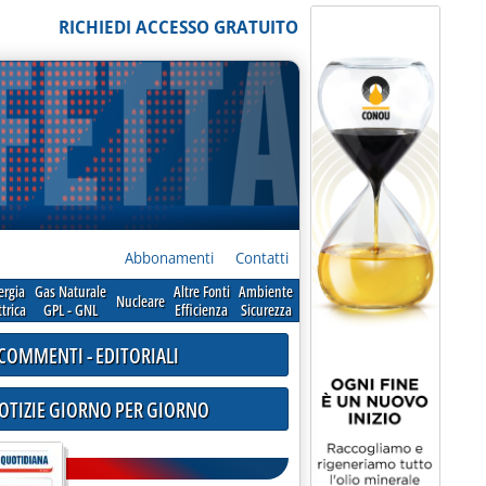
RICHIEDI ACCESSO GRATUITO
Abbonamenti
Contatti
ergia
Gas Naturale
Altre Fonti
Ambiente
Nucleare
ttrica
GPL - GNL
Efficienza
Sicurezza
COMMENTI - EDITORIALI
NOTIZIE GIORNO PER GIORNO