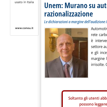
Unem: Murano su auto,
razionalizzazione
Le dichiarazioni a margine dell'audizione 
Automotiv
rete carb
è interve
settore a
e gli inc
margine h
irrisolte.
Soltanto gli
utenti abb
possono leggere 