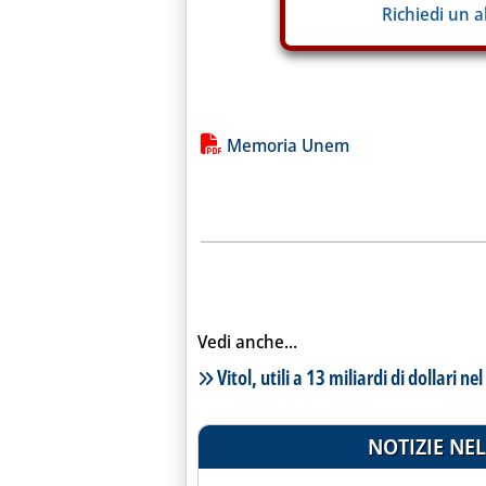
Richiedi un 
Lista allegati PDF alla notiz
Memoria Unem
Vedi anche...
Lista notizie correlate
Vitol, utili a 13 miliardi di dollari ne
NOTIZIE NEL