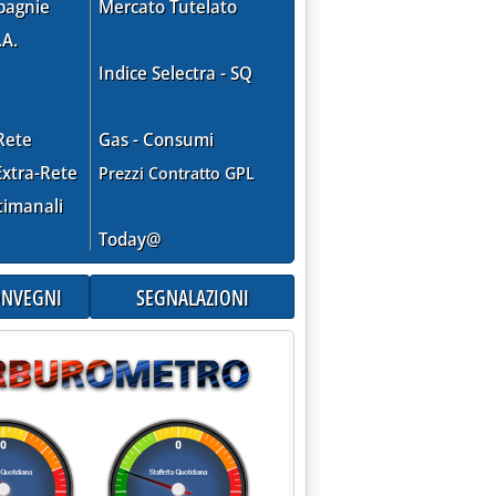
pagnie
Mercato Tutelato
.A.
Indice Selectra - SQ
Rete
Gas - Consumi
xtra-Rete
Prezzi Contratto GPL
timanali
Today@
CONVEGNI
SEGNALAZIONI