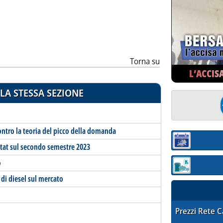
ia
Torna su
L’ACCIS
LA STESSA SEZIONE
contro la teoria del picco della domanda
Sezione:
ostat sul secondo semestre 2023
o
Sezione: quotaz
 di diesel sul mercato
STAFFETTA PRE
Prezzi Rete 