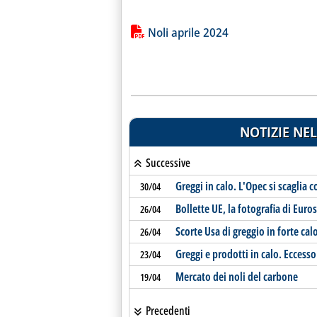
Lista allegati PDF alla notiz
Noli aprile 2024
NOTIZIE NEL
Successive
Greggi in calo. L'Opec si scaglia 
30/04
Bollette UE, la fotografia di Eur
26/04
Scorte Usa di greggio in forte cal
26/04
Greggi e prodotti in calo. Eccesso
23/04
Mercato dei noli del carbone
19/04
Precedenti