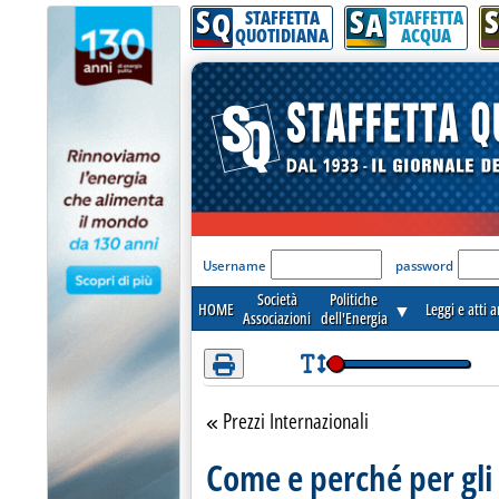
S
S
S
Attenzione! Esegui l'accesso per lèggere interamente la notizia.
Q
A
STAFFETTA
STAFFETTA
QUOTIDIANA
ACQUA
'Modulo Login per acceder
Username
password
Società
Politiche
HOME
▼
Leggi e atti 
Associazioni
dell'Energia
Prezzi Internazionali
Torna alla sezione
Come e perché per gli 