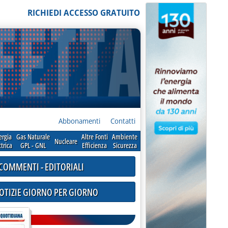
RICHIEDI ACCESSO GRATUITO
Abbonamenti
Contatti
ergia
Gas Naturale
Altre Fonti
Ambiente
Nucleare
ttrica
GPL - GNL
Efficienza
Sicurezza
COMMENTI - EDITORIALI
NOTIZIE GIORNO PER GIORNO