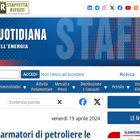
R
STAFFETTA
RIFIUTI
e'
Non riesco ad accedere
Ricerca
Attività
Mercati e
Distribuzione
En
amministrativi
▼
▼
▼
Petrolio
▼
Parlamentare
Prezzi
e Consumi
Ele
×
LE 
venerdì 19 aprile 2024
armatori di petroliere le