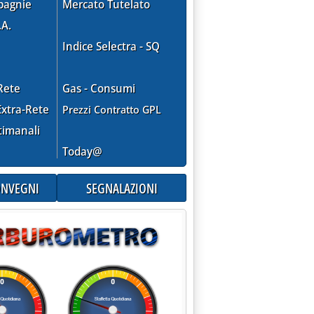
pagnie
Mercato Tutelato
.A.
Indice Selectra - SQ
Rete
Gas - Consumi
xtra-Rete
Prezzi Contratto GPL
timanali
Today@
CONVEGNI
SEGNALAZIONI