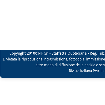
Copyright 2010
©RIP Srl -
Staffetta Quotidiana - Reg. Tri
E' vietata la riproduzione, ritrasmissione, fotocopia, immissione 
altro modo di diffusione delle notizie o ser
Rivista Italiana Petrol