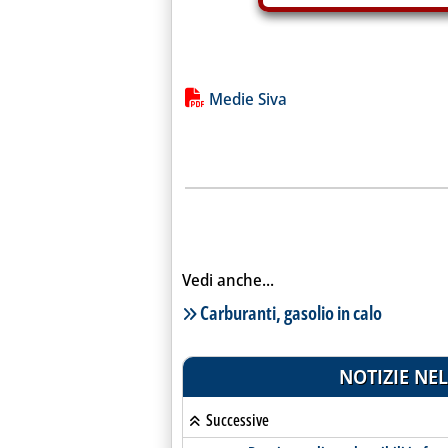
Lista allegati PDF alla notiz
Medie Siva
Vedi anche...
Lista notizie correlate
Carburanti, gasolio in calo
NOTIZIE NEL
Successive