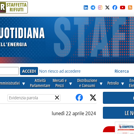
R
STAFFETTA
RIFIUTI
e'
Non riesco ad accedere
Ricerca
Attività
Mercati e
Distribuzione
En
amministrativi
▼
▼
▼
Petrolio
▼
Parlamentare
Prezzi
e Consumi
Ele
×
LE 
lunedì 22 aprile 2024