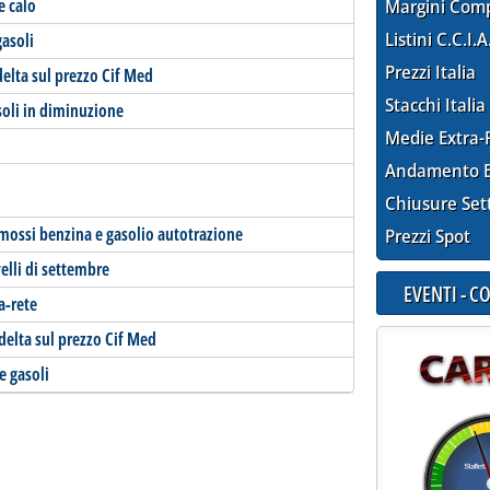
e calo
Margini Com
Listini C.C.I.A
gasoli
Prezzi Italia
delta sul prezzo Cif Med
Stacchi Italia
soli in diminuzione
Medie Extra-
Andamento E
Chiusure Set
 mossi benzina e gasolio autotrazione
Prezzi Spot
velli di settembre
EVENTI - 
a-rete
delta sul prezzo Cif Med
 e gasoli