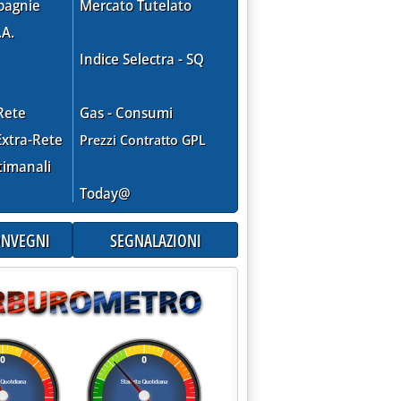
pagnie
Mercato Tutelato
.A.
Indice Selectra - SQ
Rete
Gas - Consumi
xtra-Rete
Prezzi Contratto GPL
timanali
Today@
CONVEGNI
SEGNALAZIONI