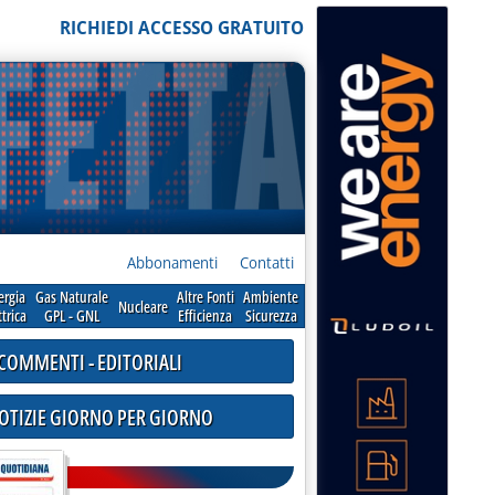
RICHIEDI ACCESSO GRATUITO
Abbonamenti
Contatti
ergia
Gas Naturale
Altre Fonti
Ambiente
Nucleare
ttrica
GPL - GNL
Efficienza
Sicurezza
COMMENTI - EDITORIALI
NOTIZIE GIORNO PER GIORNO