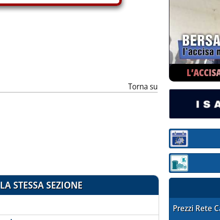
ia
L’ACCIS
Torna su
Sezione:
Sezione: quotaz
LA STESSA SEZIONE
STAFFETTA PRE
Prezzi Rete 