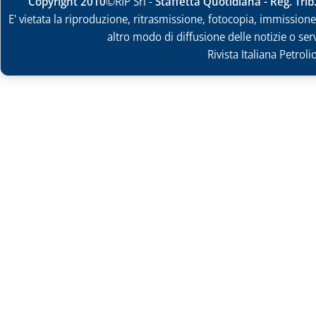
Copyright 2010
©RIP Srl -
Staffetta Quotidiana - Reg. Tri
E' vietata la riproduzione, ritrasmissione, fotocopia, immissione 
altro modo di diffusione delle notizie o ser
Rivista Italiana Petrol