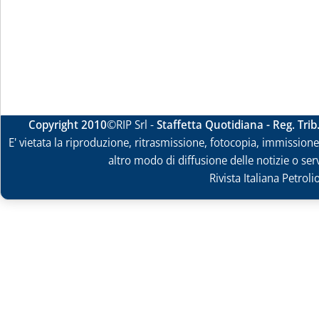
Copyright 2010
©RIP Srl -
Staffetta Quotidiana - Reg. Tri
E' vietata la riproduzione, ritrasmissione, fotocopia, immissione 
altro modo di diffusione delle notizie o ser
Rivista Italiana Petrol