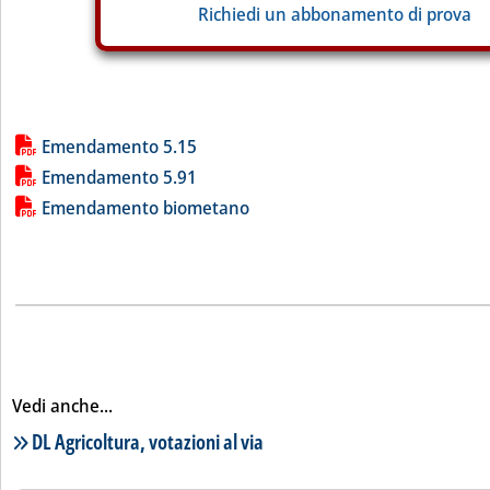
Richiedi un abbonamento di prova
Lista allegati PDF alla notizia
Emendamento 5.15
Emendamento 5.91
Emendamento biometano
Vedi anche...
Lista notizie correlate
DL Agricoltura, votazioni al via