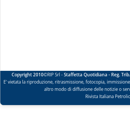
Copyright 2010
©RIP Srl -
Staffetta Quotidiana - Reg. Tri
E' vietata la riproduzione, ritrasmissione, fotocopia, immissione 
altro modo di diffusione delle notizie o ser
Rivista Italiana Petrol