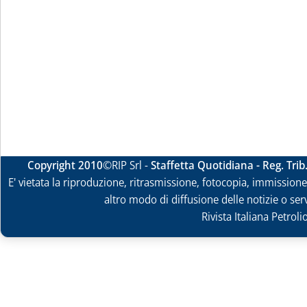
Copyright 2010
©RIP Srl -
Staffetta Quotidiana - Reg. Tri
E' vietata la riproduzione, ritrasmissione, fotocopia, immissione 
altro modo di diffusione delle notizie o ser
Rivista Italiana Petrol