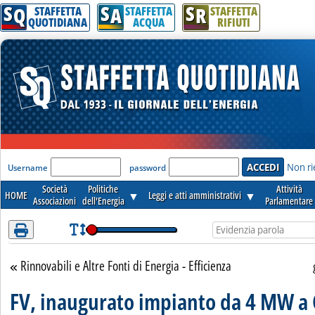
S
S
S
Attenzione! Esegui l'accesso per lèggere interamente la notizia.
Q
A
R
STAFFETTA
STAFFETTA
STAFFETTA
QUOTIDIANA
ACQUA
RIFIUTI
'Modulo Login per accedere'
Non ri
Username
password
Società
Politiche
Attività
HOME
▼
Leggi e atti amministrativi
▼
Associazioni
dell'Energia
Parlamentare
Rinnovabili e Altre Fonti di Energia - Efficienza
Torna alla sezione
FV, inaugurato impianto da 4 MW a