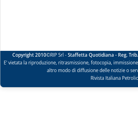
Copyright 2010
©RIP Srl -
Staffetta Quotidiana - Reg. Tri
E' vietata la riproduzione, ritrasmissione, fotocopia, immissione 
altro modo di diffusione delle notizie o ser
Rivista Italiana Petrol