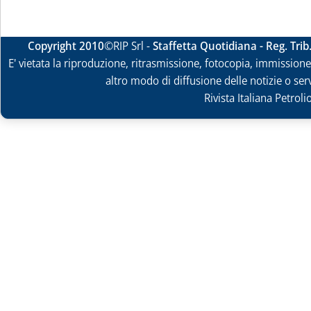
Copyright 2010
©RIP Srl -
Staffetta Quotidiana - Reg. Tri
E' vietata la riproduzione, ritrasmissione, fotocopia, immissione 
altro modo di diffusione delle notizie o ser
Rivista Italiana Petrol