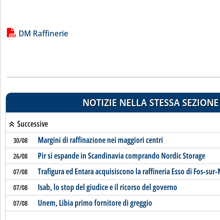
Lista allegati PDF alla notizia
DM Raffinerie
NOTIZIE NELLA STESSA SEZIONE
Successive
Margini di raffinazione nei maggiori centri
30/08
Pir si espande in Scandinavia comprando Nordic Storage
26/08
Trafigura ed Entara acquisiscono la raffineria Esso di Fos-sur
07/08
Isab, lo stop del giudice e il ricorso del governo
07/08
Unem, Libia primo fornitore di greggio
07/08