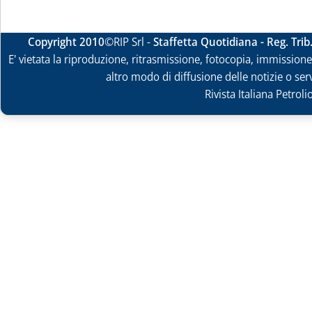
Copyright 2010
©RIP Srl -
Staffetta Quotidiana - Reg. Tri
E' vietata la riproduzione, ritrasmissione, fotocopia, immissione 
altro modo di diffusione delle notizie o ser
Rivista Italiana Petrol