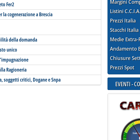
Margini Com
eto Fer2
Listini C.C.I.A
er la cogenerazione a Brescia
Prezzi Italia
Stacchi Italia
Medie Extra-
ibilità della domanda
Andamento E
esto unico
Chiusure Set
ll'impugnazione
Prezzi Spot
lla Ragioneria
a, soggetti critici, Dogane e Snpa
EVENTI - 