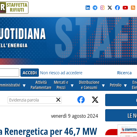
R
STAFFETTA
RIFIUTI
e'
Non riesco ad accedere
Ricerca
Attività
Mercati e
Distribuzione
En
amministrativi
▼
▼
▼
Petrolio
▼
Parlamentare
Prezzi
e Consumi
Ele
×
LE 
venerdì 9 agosto 2024
a a Renergetica per 46,7 MW