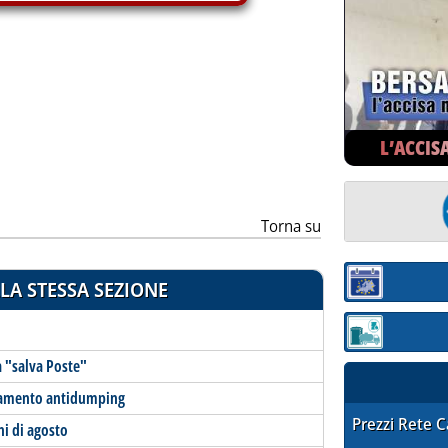
ia
L’ACCIS
Torna su
LA STESSA SEZIONE
Sezione:
Sezione: quotaz
a "salva Poste"
olamento antidumping
STAFFETTA PRE
Prezzi Rete 
ni di agosto