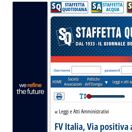
S
S
S
Attenzione! Esegui l'accesso per lèggere interamente la notizia.
Q
A
STAFFETTA
STAFFETTA
QUOTIDIANA
ACQUA
'Modulo Login per acceder
Username
password
Società
Politiche
HOME
▼
Leggi e atti 
Associazioni
dell'Energia
Leggi e Atti Amministrativi
Torna alla sezione
FV Italia, Via positiv