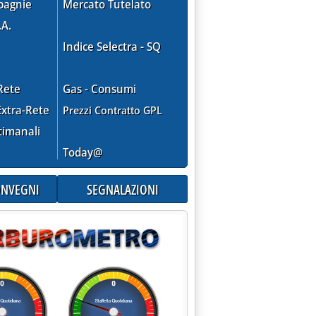
pagnie
Mercato Tutelato
.A.
Indice Selectra - SQ
Rete
Gas - Consumi
xtra-Rete
Prezzi Contratto GPL
timanali
Today@
CONVEGNI
SEGNALAZIONI