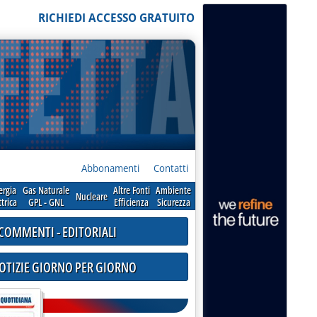
RICHIEDI ACCESSO GRATUITO
Abbonamenti
Contatti
ergia
Gas Naturale
Altre Fonti
Ambiente
Nucleare
ttrica
GPL - GNL
Efficienza
Sicurezza
COMMENTI - EDITORIALI
NOTIZIE GIORNO PER GIORNO