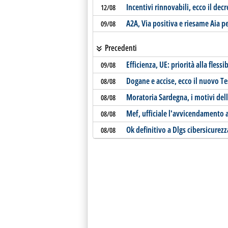
Incentivi rinnovabili, ecco il decr
12/08
A2A, Via positiva e riesame Aia p
09/08
Precedenti
Efficienza, UE: priorità alla fless
09/08
Dogane e accise, ecco il nuovo T
08/08
Moratoria Sardegna, i motivi de
08/08
Mef, ufficiale l'avvicendamento a
08/08
Ok definitivo a Dlgs cibersicurezz
08/08