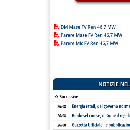
Lista allegati PDF alla notiz
DM Mase FV Ren 46,7 MW
Parere Mase FV Ren 46,7 MW
Parere Mic FV Ren 46,7 MW
NOTIZIE NEL
Successive
Energia retail, dal governo norm
26/08
Biodiesel cinese, in Guue il reg
26/08
Gazzetta Ufficiale, le pubblicazio
26/08