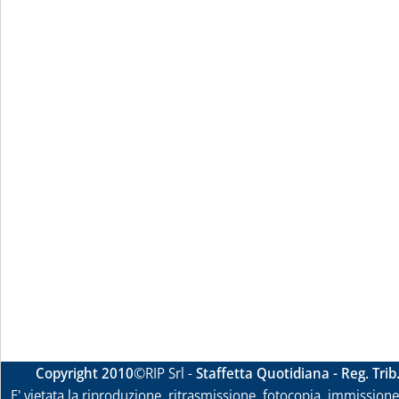
Copyright 2010
©RIP Srl -
Staffetta Quotidiana - Reg. Tri
E' vietata la riproduzione, ritrasmissione, fotocopia, immissione 