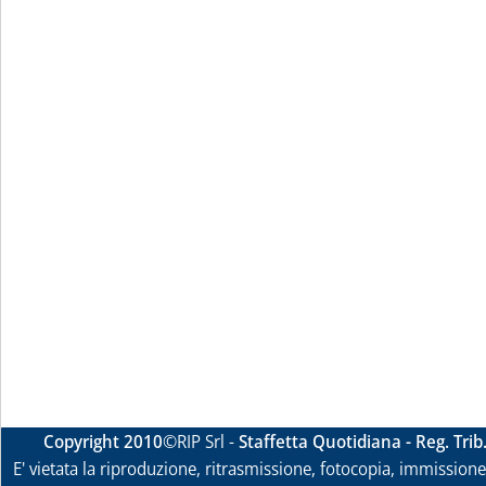
Copyright 2010
©RIP Srl -
Staffetta Quotidiana - Reg. Tri
E' vietata la riproduzione, ritrasmissione, fotocopia, immissione 