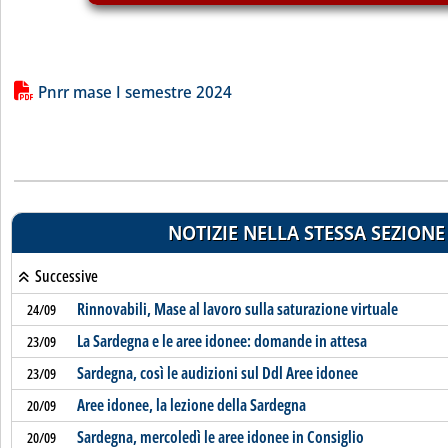
Lista allegati PDF alla notizia
Pnrr mase I semestre 2024
NOTIZIE NELLA STESSA SEZIONE
Successive
Rinnovabili, Mase al lavoro sulla saturazione virtuale
24/09
La Sardegna e le aree idonee: domande in attesa
23/09
Sardegna, così le audizioni sul Ddl Aree idonee
23/09
Aree idonee, la lezione della Sardegna
20/09
Sardegna, mercoledì le aree idonee in Consiglio
20/09