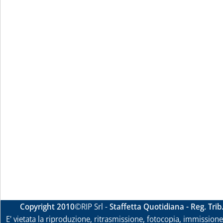
Copyright 2010
©RIP Srl -
Staffetta Quotidiana - Reg. Tri
E' vietata la riproduzione, ritrasmissione, fotocopia, immissione 