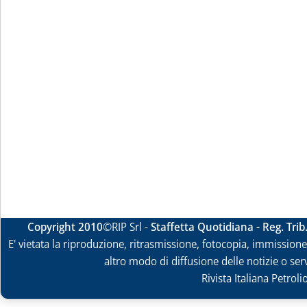
Copyright 2010
©RIP Srl -
Staffetta Quotidiana - Reg. Tri
E' vietata la riproduzione, ritrasmissione, fotocopia, immissione 
altro modo di diffusione delle notizie o ser
Rivista Italiana Petrol