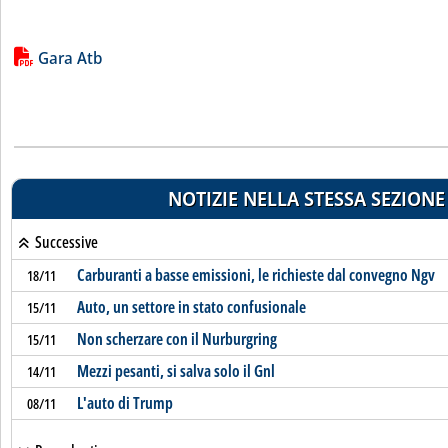
Lista allegati PDF alla notizia
Gara Atb
NOTIZIE NELLA STESSA SEZIONE
Successive
Carburanti a basse emissioni, le richieste dal convegno Ngv
18/11
Auto, un settore in stato confusionale
15/11
Non scherzare con il Nurburgring
15/11
Mezzi pesanti, si salva solo il Gnl
14/11
L'auto di Trump
08/11