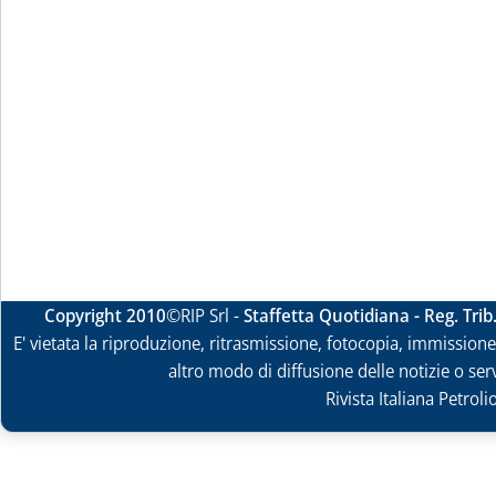
Copyright 2010
©RIP Srl -
Staffetta Quotidiana - Reg. Tri
E' vietata la riproduzione, ritrasmissione, fotocopia, immissione 
altro modo di diffusione delle notizie o ser
Rivista Italiana Petrol