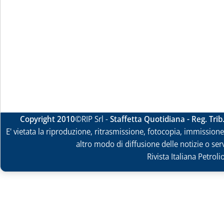
Copyright 2010
©RIP Srl -
Staffetta Quotidiana - Reg. Tri
E' vietata la riproduzione, ritrasmissione, fotocopia, immissione 
altro modo di diffusione delle notizie o ser
Rivista Italiana Petrol