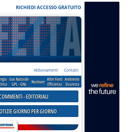
RICHIEDI ACCESSO GRATUITO
Abbonamenti
Contatti
ergia
Gas Naturale
Altre Fonti
Ambiente
Nucleare
ttrica
GPL - GNL
Efficienza
Sicurezza
COMMENTI - EDITORIALI
NOTIZIE GIORNO PER GIORNO