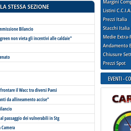
Margini Com
LA STESSA SEZIONE
Listini C.C.I.A
Prezzi Italia
Stacchi Italia
ommissione Bilancio
Medie Extra-
 green non vieta gli incentivi alle caldaie"
Andamento E
Chiusure Set
Senato
Prezzi Spot
EVENTI - 
nfrontare il Wacc tra diversi Paesi
anti da allineamento accise”
ilancio
l passaggio dei vulnerabili in Stg
la Camera