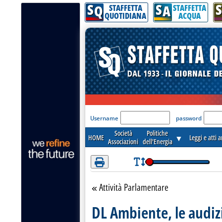
S
S
S
Attenzione! Esegui l'accesso per lèggere interamente la notizia.
Q
A
STAFFETTA
STAFFETTA
QUOTIDIANA
ACQUA
'Modulo Login per acceder
Username
password
Società
Politiche
HOME
▼
Leggi e atti 
Associazioni
dell'Energia
Attività Parlamentare
Torna alla sezione
DL Ambiente, le audizi