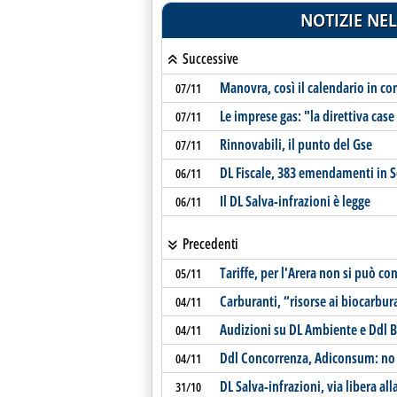
NOTIZIE NEL
Successive
Manovra, così il calendario in c
07/11
Le imprese gas: "la direttiva case
07/11
Rinnovabili, il punto del Gse
07/11
DL Fiscale, 383 emendamenti in 
06/11
Il DL Salva-infrazioni è legge
06/11
Precedenti
Tariffe, per l'Arera non si può co
05/11
Carburanti, “risorse ai biocarbur
04/11
Audizioni su DL Ambiente e Ddl B
04/11
Ddl Concorrenza, Adiconsum: no a
04/11
DL Salva-infrazioni, via libera al
31/10