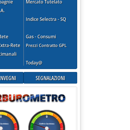
pagnie
Mercato Tutelato
.A.
Indice Selectra - SQ
Rete
Gas - Consumi
xtra-Rete
Prezzi Contratto GPL
timanali
Today@
CONVEGNI
SEGNALAZIONI