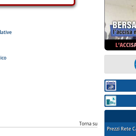
ia
ative
L’ACCIS
ico
Sezione:
Sezione: quotaz
Torna su
STAFFETTA PRE
Prezzi Rete 