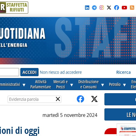
R
STAFFETTA
RIFIUTI
e'
Non riesco ad accedere
Ricerca
Attività
Mercati e
Distribuzione
En
amministrativi
▼
▼
▼
Petrolio
▼
Parlamentare
Prezzi
e Consumi
Ele
×
LE 
martedì 5 novembre 2024
oni di oggi