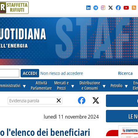
R
STAFFETTA
RIFIUTI
e'
Non riesco ad accedere
Ricerca
Attività
Mercati e
Distribuzione
En
amministrativi
▼
▼
▼
Petrolio
▼
Parlamentare
Prezzi
e Consumi
Ele
×
LE 
lunedì 11 novembre 2024
 l'elenco dei beneficiari