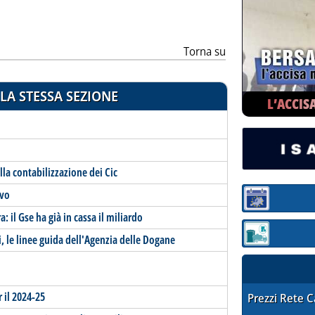
Torna su
LA STESSA SEZIONE
L’ACCIS
lla contabilizzazione dei Cic
ivo
Sezione:
: il Gse ha già in cassa il miliardo
Sezione: quotaz
i, le linee guida dell'Agenzia delle Dogane
r il 2024-25
STAFFETTA PRE
Prezzi Rete 