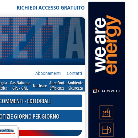
RICHIEDI ACCESSO GRATUITO
Abbonamenti
Contatti
ergia
Gas Naturale
Altre Fonti
Ambiente
Nucleare
ttrica
GPL - GNL
Efficienza
Sicurezza
COMMENTI - EDITORIALI
NOTIZIE GIORNO PER GIORNO