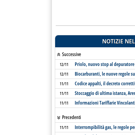
NOTIZIE NEL
Successive
Priolo, nuovo stop al depuratore
12/11
Biocarburanti, le nuove regole su
12/11
Codice appalti, il decreto corrett
11/11
Stoccaggio di ultima istanza, Arera
11/11
Informazioni Tariffarie Vincolant
11/11
Precedenti
Interrompibilità gas, le regole pe
11/11