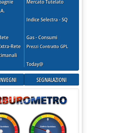
pagnie
Mercato Tutelato
.A.
Indice Selectra - SQ
Rete
Gas - Consumi
xtra-Rete
Prezzi Contratto GPL
timanali
Today@
CONVEGNI
SEGNALAZIONI