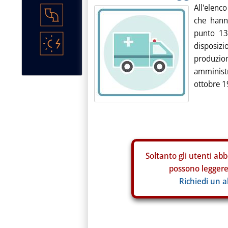
All'elenc
che hanno
punto 13 
disposizi
produzion
amminist
ottobre 1
Soltanto gli
utenti abb
possono leggere 
Richiedi un 