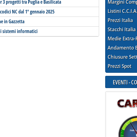
r 3 progetti tra Puglia e Basilicata
Margini Com
Listini C.C.I.A
odici NC dal 1° gennaio 2025
Prezzi Italia
ne in Gazzetta
Stacchi Italia
i sistemi informatici
Medie Extra-
Andamento E
Chiusure Set
Prezzi Spot
EVENTI - 