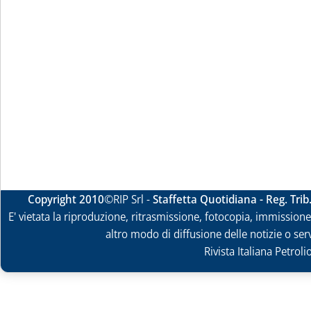
Copyright 2010
©RIP Srl -
Staffetta Quotidiana - Reg. Tri
E' vietata la riproduzione, ritrasmissione, fotocopia, immissione 
altro modo di diffusione delle notizie o ser
Rivista Italiana Petrol