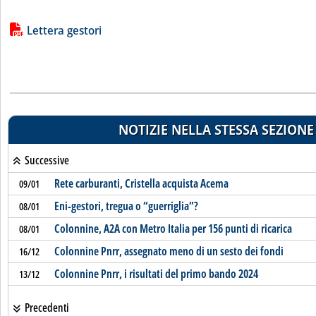
Lista allegati PDF alla notizia
Lettera gestori
NOTIZIE NELLA STESSA SEZIONE
Successive
Rete carburanti, Cristella acquista Acema
09/01
Eni-gestori, tregua o “guerriglia”?
08/01
Colonnine, A2A con Metro Italia per 156 punti di ricarica
08/01
Colonnine Pnrr, assegnato meno di un sesto dei fondi
16/12
Colonnine Pnrr, i risultati del primo bando 2024
13/12
Precedenti