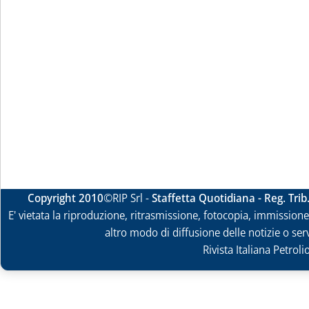
Copyright 2010
©RIP Srl -
Staffetta Quotidiana - Reg. Tri
E' vietata la riproduzione, ritrasmissione, fotocopia, immissione 
altro modo di diffusione delle notizie o ser
Rivista Italiana Petrol