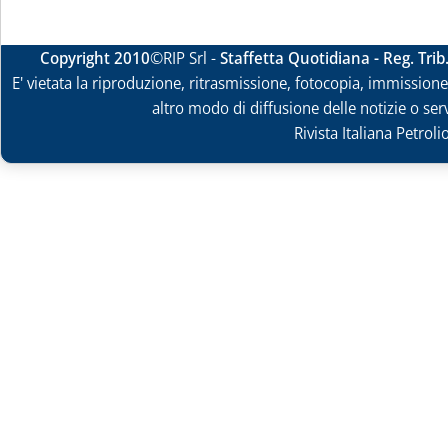
Copyright 2010
©RIP Srl -
Staffetta Quotidiana - Reg. Tri
E' vietata la riproduzione, ritrasmissione, fotocopia, immissione 
altro modo di diffusione delle notizie o ser
Rivista Italiana Petrol