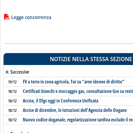
Lista allegati PDF alla notizia
Legge concorrenza
NOTIZIE NELLA STESSA SEZIONE
Successive
FV a terra in zona agricola, Tar su “aree idonee di diritto”
19/12
Certificati bianchi e stoccaggio gas, consultazione Gse su resti
18/12
Accise, il Dlgs oggi in Conferenza Unificata
18/12
Accise di dicembre, le istruzioni dell'Agenzia delle Dogane
18/12
Nuovo codice doganale, regolarizzazione tardiva esclude il re
18/12