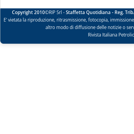
Copyright 2010
©RIP Srl -
Staffetta Quotidiana - Reg. Tri
E' vietata la riproduzione, ritrasmissione, fotocopia, immissione 
altro modo di diffusione delle notizie o ser
Rivista Italiana Petrol