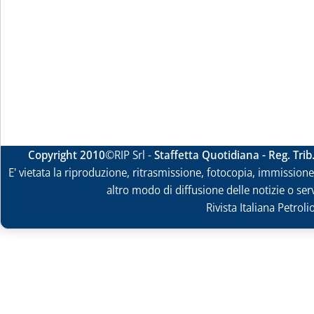
Copyright 2010
©RIP Srl -
Staffetta Quotidiana - Reg. Tri
E' vietata la riproduzione, ritrasmissione, fotocopia, immissione 
altro modo di diffusione delle notizie o ser
Rivista Italiana Petrol