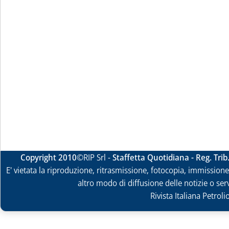
Copyright 2010
©RIP Srl -
Staffetta Quotidiana - Reg. Tri
E' vietata la riproduzione, ritrasmissione, fotocopia, immissione 
altro modo di diffusione delle notizie o ser
Rivista Italiana Petrol