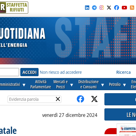
R
STAFFETTA
RIFIUTI
e'
Non riesco ad accedere
Ricerca
Attività
Mercati e
Distribuzione
En
amministrativi
▼
▼
▼
Petrolio
▼
Parlamentare
Prezzi
e Consumi
Ele
×
LE 
venerdì 27 dicembre 2024
atale