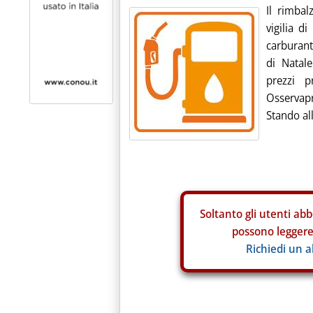
Il rimbal
vigilia d
carburant
di Natal
prezzi p
Osservapr
Stando all
Soltanto gli
utenti abb
possono leggere 
Richiedi un 