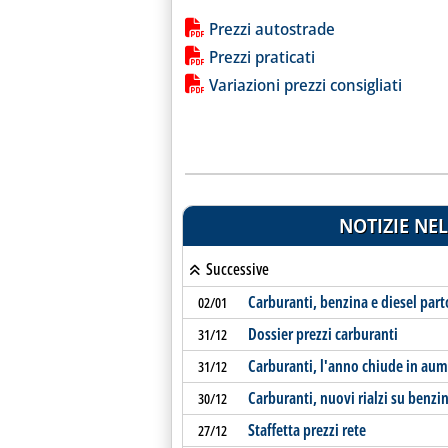
Lista allegati PDF alla notiz
Prezzi autostrade
Prezzi praticati
Variazioni prezzi consigliati
NOTIZIE NEL
Successive
Carburanti, benzina e diesel part
02/01
Dossier prezzi carburanti
31/12
Carburanti, l'anno chiude in au
31/12
Carburanti, nuovi rialzi su benzin
30/12
Staffetta prezzi rete
27/12