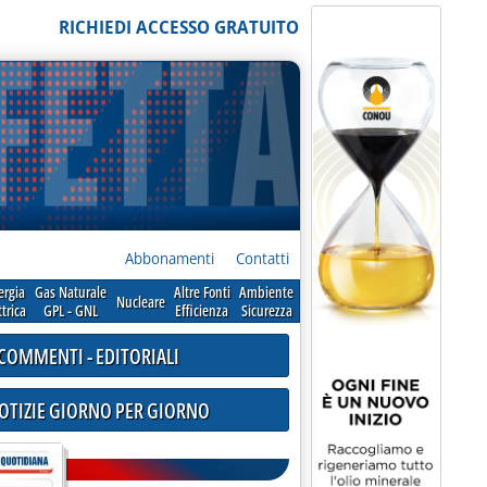
RICHIEDI ACCESSO GRATUITO
Abbonamenti
Contatti
ergia
Gas Naturale
Altre Fonti
Ambiente
Nucleare
ttrica
GPL - GNL
Efficienza
Sicurezza
COMMENTI - EDITORIALI
NOTIZIE GIORNO PER GIORNO