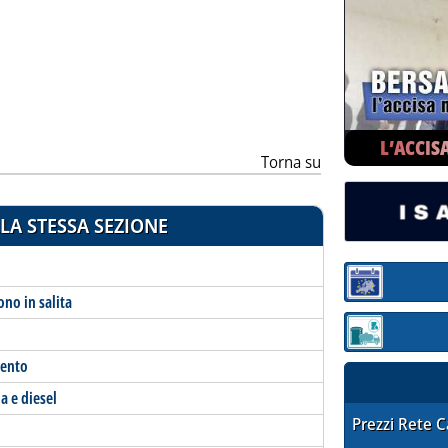
ia
L’ACCIS
Torna su
LA STESSA SEZIONE
Sezione:
ono in salita
Sezione: quotaz
mento
a e diesel
STAFFETTA PRE
Prezzi Rete 