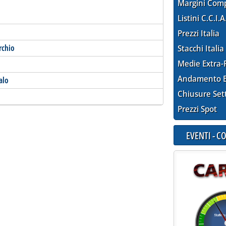
Margini Com
Listini C.C.I.A
Prezzi Italia
rchio
Stacchi Italia
Medie Extra-
Andamento E
alo
Chiusure Set
Prezzi Spot
EVENTI - 