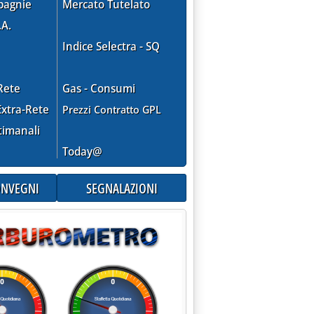
pagnie
Mercato Tutelato
.A.
Indice Selectra - SQ
Rete
Gas - Consumi
xtra-Rete
Prezzi Contratto GPL
timanali
Today@
CONVEGNI
SEGNALAZIONI