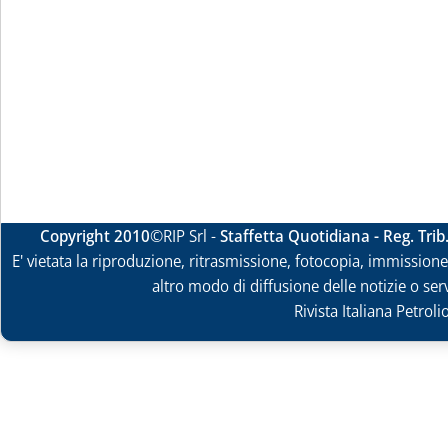
Copyright 2010
©RIP Srl -
Staffetta Quotidiana - Reg. Tri
E' vietata la riproduzione, ritrasmissione, fotocopia, immissione 
altro modo di diffusione delle notizie o ser
Rivista Italiana Petrol