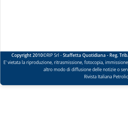
Copyright 2010
©RIP Srl -
Staffetta Quotidiana - Reg. Tri
E' vietata la riproduzione, ritrasmissione, fotocopia, immissione 
altro modo di diffusione delle notizie o ser
Rivista Italiana Petrol