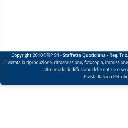
Copyright 2010
©RIP Srl -
Staffetta Quotidiana - Reg. Tri
E' vietata la riproduzione, ritrasmissione, fotocopia, immissione 
altro modo di diffusione delle notizie o ser
Rivista Italiana Petrol