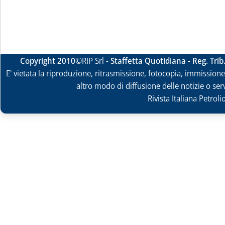
Copyright 2010
©RIP Srl -
Staffetta Quotidiana - Reg. Tri
E' vietata la riproduzione, ritrasmissione, fotocopia, immissione 
altro modo di diffusione delle notizie o ser
Rivista Italiana Petrol