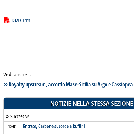
Lista allegati PDF alla notizia
DM Cirm
Vedi anche...
Lista notizie correlate
Royalty upstream, accordo Mase-Sicilia su Argo e Cassiopea
NOTIZIE NELLA STESSA SEZIONE
Successive
Entrate, Carbone succede a Ruffini
10/01