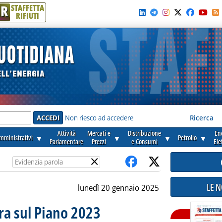
R
STAFFETTA
RIFIUTI
e'
Non riesco ad accedere
Ricerca
Attività
Mercati e
Distribuzione
En
amministrativi
▼
▼
▼
Petrolio
▼
Parlamentare
Prezzi
e Consumi
Ele
×
LE 
lunedì 20 gennaio 2025
era sul Piano 2023