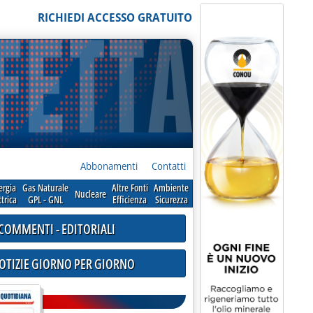
RICHIEDI ACCESSO GRATUITO
Abbonamenti
Contatti
ergia
Gas Naturale
Altre Fonti
Ambiente
Nucleare
ttrica
GPL - GNL
Efficienza
Sicurezza
COMMENTI - EDITORIALI
NOTIZIE GIORNO PER GIORNO