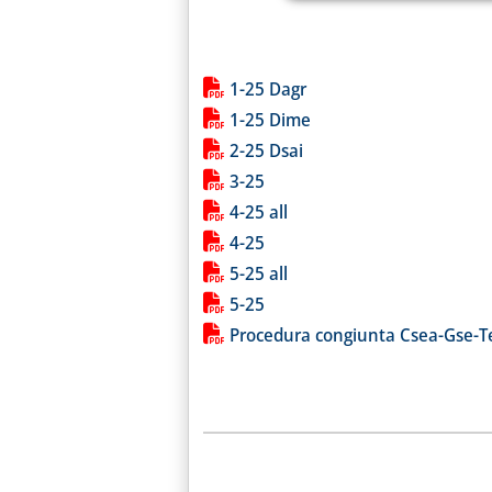
Lista allegati PDF alla notiz
1-25 Dagr
1-25 Dime
2-25 Dsai
3-25
4-25 all
4-25
5-25 all
5-25
Procedura congiunta Csea-Gse-T