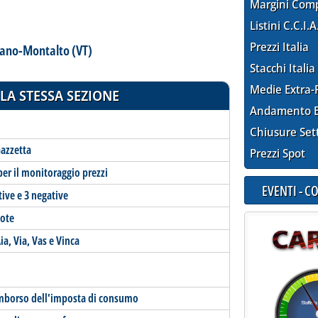
Margini Com
Listini C.C.I.A
Prezzi Italia
ilano-Montalto (VT)
Stacchi Italia
Medie Extra-
LA STESSA SEZIONE
Andamento E
Chiusure Set
Gazzetta
Prezzi Spot
per il monitoraggio prezzi
EVENTI - 
tive e 3 negative
note
a, Via, Vas e Vinca
l rimborso dell'imposta di consumo