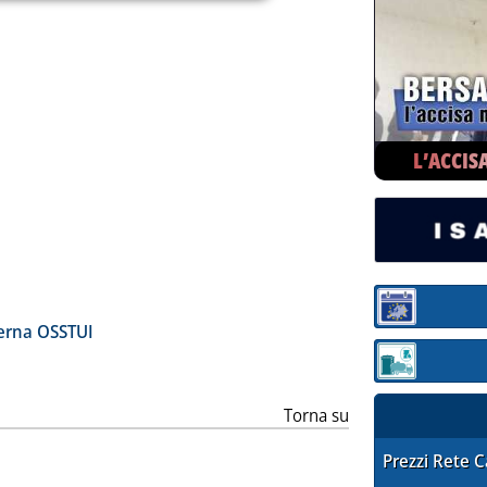
ia
L’ACCIS
Sezione:
erna OSSTUI
Sezione: quotaz
Torna su
STAFFETTA PRE
Prezzi Rete 