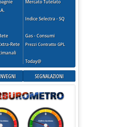
pagnie
Mercato Tutelato
.A.
Indice Selectra - SQ
Rete
Gas - Consumi
xtra-Rete
Prezzi Contratto GPL
timanali
Today@
CONVEGNI
SEGNALAZIONI