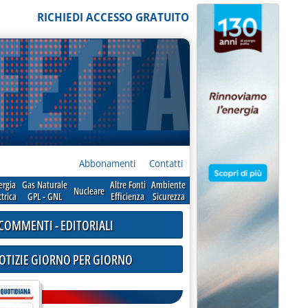
RICHIEDI ACCESSO GRATUITO
Abbonamenti
Contatti
ergia
Gas Naturale
Altre Fonti
Ambiente
Nucleare
ttrica
GPL - GNL
Efficienza
Sicurezza
COMMENTI - EDITORIALI
NOTIZIE GIORNO PER GIORNO