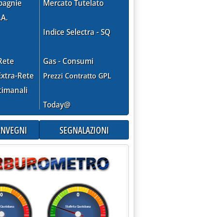
pagnie
Mercato Tutelato
.A.
Indice Selectra - SQ
Rete
Gas - Consumi
xtra-Rete
Prezzi Contratto GPL
timanali
Today@
CONVEGNI
SEGNALAZIONI