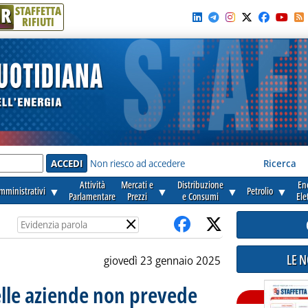
R
STAFFETTA
RIFIUTI
e'
Non riesco ad accedere
Ricerca
Attività
Mercati e
Distribuzione
En
amministrativi
▼
▼
▼
Petrolio
▼
Parlamentare
Prezzi
e Consumi
Ele
×
LE 
giovedì 23 gennaio 2025
delle aziende non prevede