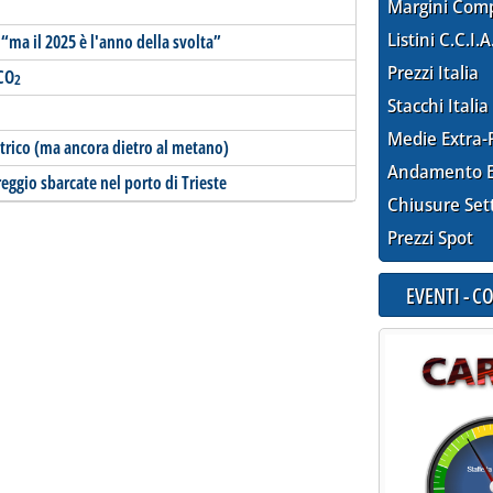
Margini Com
Listini C.C.I.A
 “ma il 2025 è l'anno della svolta”
Prezzi Italia
 CO
2
Stacchi Italia
Medie Extra-
trico (ma ancora dietro al metano)
Andamento E
reggio sbarcate nel porto di Trieste
Chiusure Set
Prezzi Spot
EVENTI - 