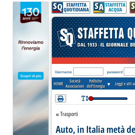
S
S
S
Attenzione! Esegui l'accesso per lèggere interamente la notizia.
Q
A
STAFFETTA
STAFFETTA
QUOTIDIANA
ACQUA
'Modulo Login per acceder
Username
password
Società
Politiche
HOME
▼
Leggi e atti 
Associazioni
dell'Energia
Trasporti
Torna alla sezione
Auto, in Italia metà 