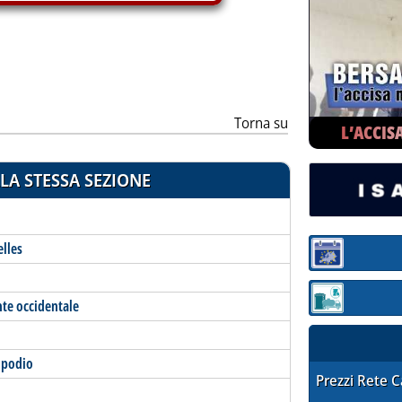
Torna su
L’ACCIS
LA STESSA SEZIONE
elles
Sezione:
Sezione: quotaz
nte occidentale
l podio
STAFFETTA PRE
Prezzi Rete 