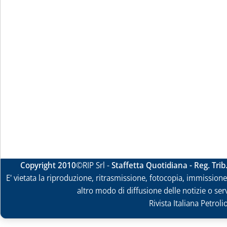
Copyright 2010
©RIP Srl -
Staffetta Quotidiana - Reg. Tri
E' vietata la riproduzione, ritrasmissione, fotocopia, immissione 
altro modo di diffusione delle notizie o ser
Rivista Italiana Petrol