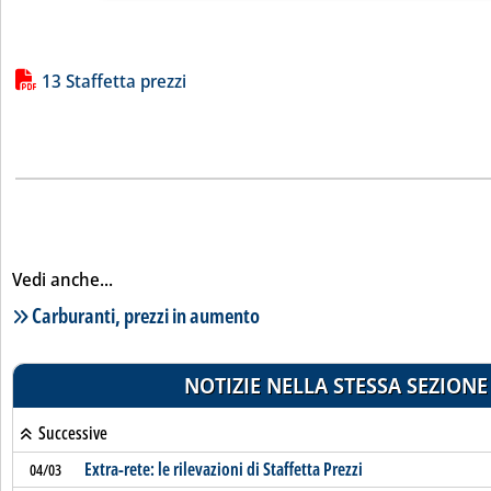
Lista allegati PDF alla notizia
13 Staffetta prezzi
Vedi anche...
Lista notizie correlate
Carburanti, prezzi in aumento
NOTIZIE NELLA STESSA SEZIONE
Successive
Extra-rete: le rilevazioni di Staffetta Prezzi
04/03