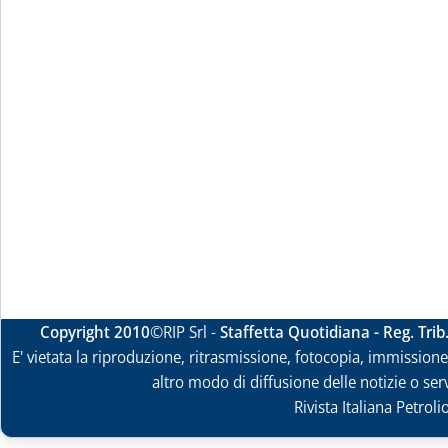
Copyright 2010
©RIP Srl -
Staffetta Quotidiana - Reg. Tri
E' vietata la riproduzione, ritrasmissione, fotocopia, immissione 
altro modo di diffusione delle notizie o ser
Rivista Italiana Petrol