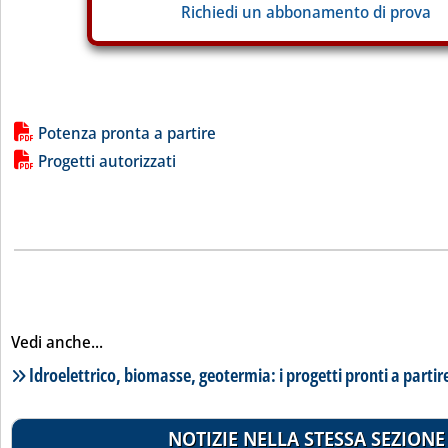
Richiedi un abbonamento di prova
Lista allegati PDF alla notizia
Potenza pronta a partire
Progetti autorizzati
Vedi anche...
Lista notizie correlate
Idroelettrico, biomasse, geotermia: i progetti pronti a partir
NOTIZIE NELLA STESSA SEZIONE