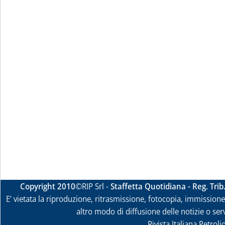
Copyright 2010
©RIP Srl -
Staffetta Quotidiana - Reg. Tri
E' vietata la riproduzione, ritrasmissione, fotocopia, immissione 
altro modo di diffusione delle notizie o ser
Rivista Italiana Petrol