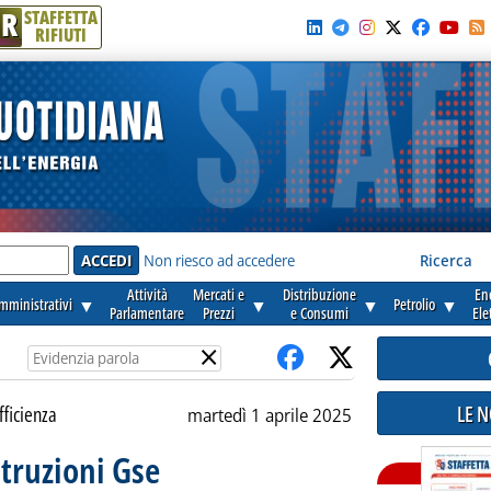
R
STAFFETTA
RIFIUTI
e'
Non riesco ad accedere
Ricerca
Attività
Mercati e
Distribuzione
En
amministrativi
▼
▼
▼
Petrolio
▼
Parlamentare
Prezzi
e Consumi
Ele
×
LE 
fficienza
martedì 1 aprile 2025
struzioni Gse