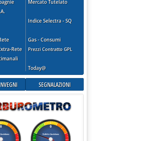
pagnie
Mercato Tutelato
.A.
Indice Selectra - SQ
Rete
Gas - Consumi
xtra-Rete
Prezzi Contratto GPL
timanali
Today@
CONVEGNI
SEGNALAZIONI