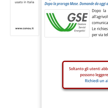
Dopo la proroga Mase. Domande da oggi a
Dopo la r
all'agriv
comunicat
Le richie
per via te
Soltanto gli
utenti abb
possono leggere 
Richiedi un 