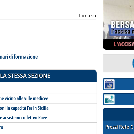
Torna su
L’ACCIS
inari di formazione
LA STESSA SEZIONE
Sezione:
che vicino alle ville medicee
Sezione: quotaz
ni in capacità Fer in Sicilia
e ai sistemi collettivi Raee
STAFFETTA PRE
Prezzi Rete 
ro