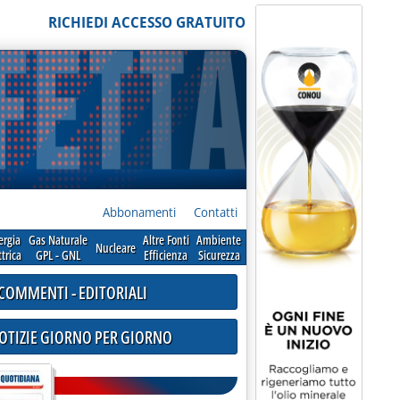
RICHIEDI ACCESSO GRATUITO
Abbonamenti
Contatti
ergia
Gas Naturale
Altre Fonti
Ambiente
Nucleare
ttrica
GPL - GNL
Efficienza
Sicurezza
COMMENTI - EDITORIALI
NOTIZIE GIORNO PER GIORNO