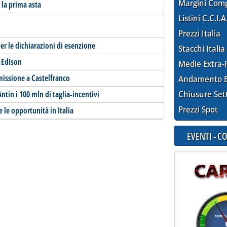
Margini Com
r la prima asta
Listini C.C.I.A
Prezzi Italia
per le dichiarazioni di esenzione
Stacchi Italia
r Edison
Medie Extra-
missione a Castelfranco
Andamento E
ntin i 100 mln di taglia-incentivi
Chiusure Set
Prezzi Spot
e le opportunità in Italia
EVENTI - 