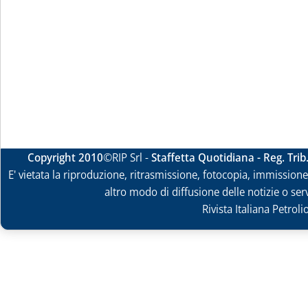
Copyright 2010
©RIP Srl -
Staffetta Quotidiana - Reg. Tri
E' vietata la riproduzione, ritrasmissione, fotocopia, immissione 
altro modo di diffusione delle notizie o ser
Rivista Italiana Petrol