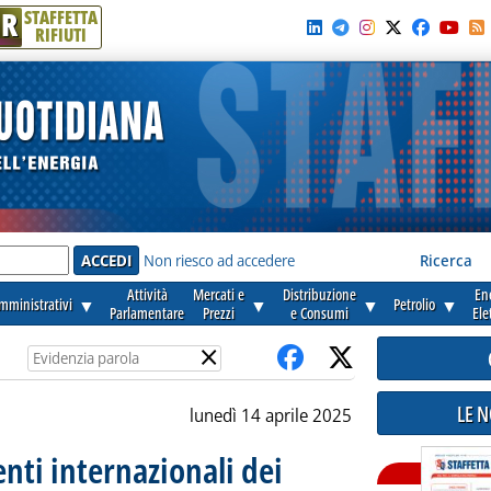
R
STAFFETTA
RIFIUTI
e'
Non riesco ad accedere
Ricerca
Attività
Mercati e
Distribuzione
En
amministrativi
▼
▼
▼
Petrolio
▼
Parlamentare
Prezzi
e Consumi
Ele
×
LE 
lunedì 14 aprile 2025
enti internazionali dei