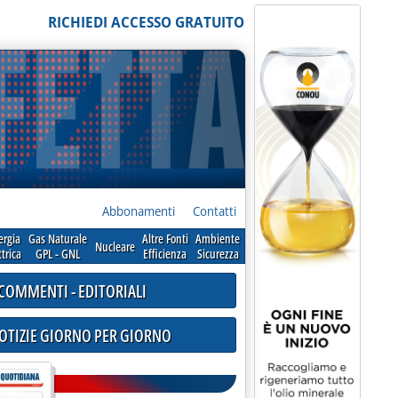
RICHIEDI ACCESSO GRATUITO
Abbonamenti
Contatti
ergia
Gas Naturale
Altre Fonti
Ambiente
Nucleare
ttrica
GPL - GNL
Efficienza
Sicurezza
COMMENTI - EDITORIALI
NOTIZIE GIORNO PER GIORNO