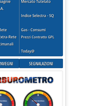
pagnie
Mercato Tutelato
.A.
Indice Selectra - SQ
Rete
Gas - Consumi
xtra-Rete
Prezzi Contratto GPL
timanali
Today@
CONVEGNI
SEGNALAZIONI