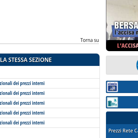
ia
Torna su
L’ACCIS
LA STESSA SEZIONE
zionali dei prezzi interni
Sezione:
zionali dei prezzi interni
zionali dei prezzi interni
Sezione: quotaz
zionali dei prezzi interni
zionali dei prezzi interni
STAFFETTA PRE
Prezzi Rete 