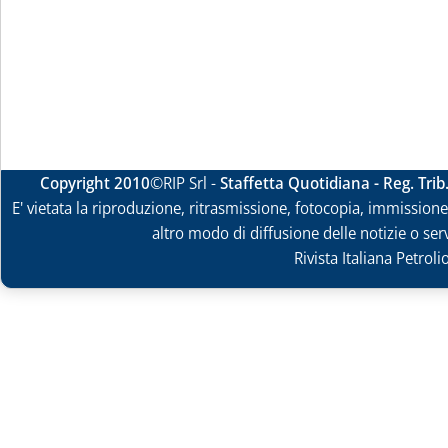
Copyright 2010
©RIP Srl -
Staffetta Quotidiana - Reg. Tri
E' vietata la riproduzione, ritrasmissione, fotocopia, immissione 
altro modo di diffusione delle notizie o ser
Rivista Italiana Petrol