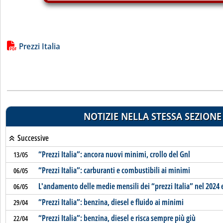
Lista allegati PDF alla notizia
Prezzi Italia
NOTIZIE NELLA STESSA SEZIONE
Successive
“Prezzi Italia”: ancora nuovi minimi, crollo del Gnl
13/05
“Prezzi Italia”: carburanti e combustibili ai minimi
06/05
L'andamento delle medie mensili dei “prezzi Italia” nel 2024 
06/05
“Prezzi Italia”: benzina, diesel e fluido ai minimi
29/04
“Prezzi Italia”: benzina, diesel e risca sempre più giù
22/04