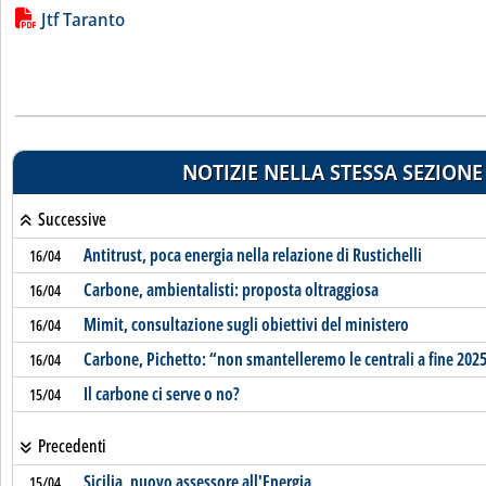
Lista allegati PDF alla notizia
Jtf Taranto
NOTIZIE NELLA STESSA SEZIONE
Successive
Antitrust, poca energia nella relazione di Rustichelli
16/04
Carbone, ambientalisti: proposta oltraggiosa
16/04
Mimit, consultazione sugli obiettivi del ministero
16/04
Carbone, Pichetto: “non smantelleremo le centrali a fine 202
16/04
Il carbone ci serve o no?
15/04
Precedenti
Sicilia, nuovo assessore all'Energia
15/04