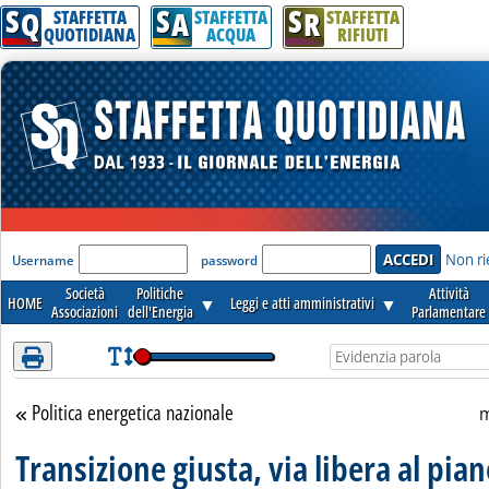
S
S
S
Attenzione! Esegui l'accesso per lèggere interamente la notizia.
Q
A
R
STAFFETTA
STAFFETTA
STAFFETTA
QUOTIDIANA
ACQUA
RIFIUTI
'Modulo Login per accedere'
Non ri
Username
password
Società
Politiche
Attività
HOME
▼
Leggi e atti amministrativi
▼
Associazioni
dell'Energia
Parlamentare
Politica energetica nazionale
Torna alla sezione
m
Transizione giusta, via libera al pia