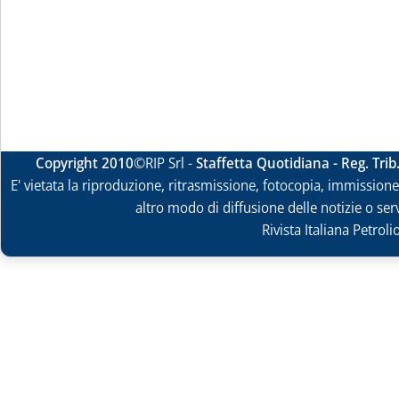
Copyright 2010
©RIP Srl -
Staffetta Quotidiana - Reg. Tri
E' vietata la riproduzione, ritrasmissione, fotocopia, immissione 
altro modo di diffusione delle notizie o ser
Rivista Italiana Petrol