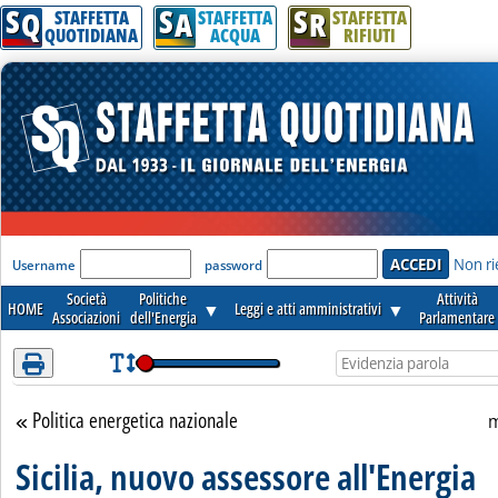
S
S
S
Attenzione! Esegui l'accesso per lèggere interamente la notizia.
Q
A
R
STAFFETTA
STAFFETTA
STAFFETTA
QUOTIDIANA
ACQUA
RIFIUTI
'Modulo Login per accedere'
Non ri
Username
password
Società
Politiche
Attività
HOME
▼
Leggi e atti amministrativi
▼
Associazioni
dell'Energia
Parlamentare
Politica energetica nazionale
Torna alla sezione
m
Sicilia, nuovo assessore all'Energia