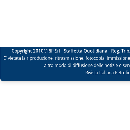
Copyright 2010
©RIP Srl -
Staffetta Quotidiana - Reg. Tri
E' vietata la riproduzione, ritrasmissione, fotocopia, immissione 
altro modo di diffusione delle notizie o ser
Rivista Italiana Petrol