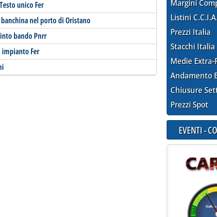
Margini Com
 Testo unico Fer
Listini C.C.I.A
a banchina nel porto di Oristano
Prezzi Italia
uinto bando Pnrr
Stacchi Italia
n impianto Fer
Medie Extra-
ni
Andamento E
Chiusure Set
Prezzi Spot
EVENTI - 