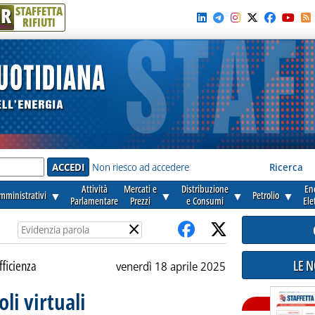
R
STAFFETTA
RIFIUTI
e'
Non riesco ad accedere
Ricerca
Attività
Mercati e
Distribuzione
En
amministrativi
▼
▼
▼
Petrolio
▼
Parlamentare
Prezzi
e Consumi
Ele
×
LE 
fficienza
venerdì 18 aprile 2025
oli virtuali