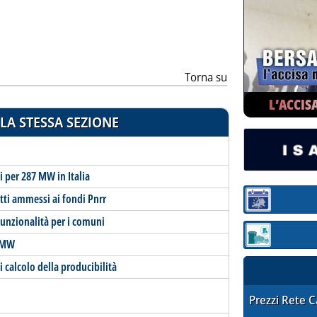
ia
Torna su
L’ACCIS
LA STESSA SEZIONE
 per 287 MW in Italia
ti ammessi ai fondi Pnrr
Sezione:
unzionalità per i comuni
Sezione: quotaz
8 MW
i calcolo della producibilità
STAFFETTA PRE
Prezzi Rete 