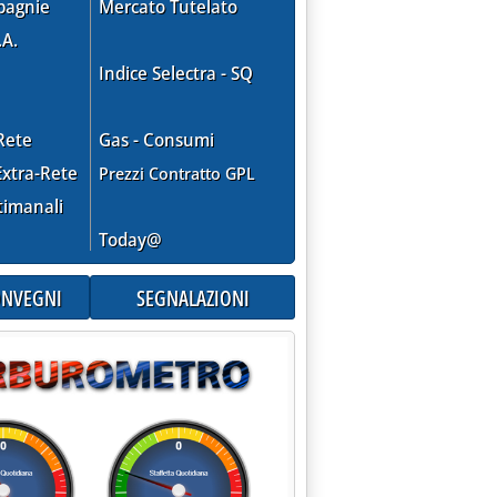
pagnie
Mercato Tutelato
.A.
Indice Selectra - SQ
Rete
Gas - Consumi
xtra-Rete
Prezzi Contratto GPL
timanali
Today@
CONVEGNI
SEGNALAZIONI