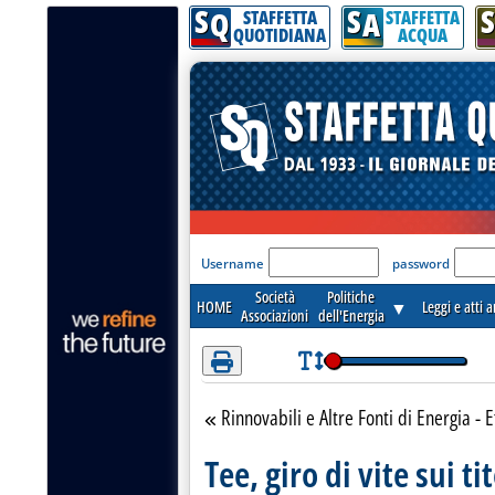
S
S
S
Attenzione! Esegui l'accesso per lèggere interamente la notizia.
Q
A
STAFFETTA
STAFFETTA
QUOTIDIANA
ACQUA
'Modulo Login per acceder
Username
password
Società
Politiche
HOME
▼
Leggi e atti 
Associazioni
dell'Energia
Rinnovabili e Altre Fonti di Energia - E
Torna alla sezione
Tee, giro di vite sui tit