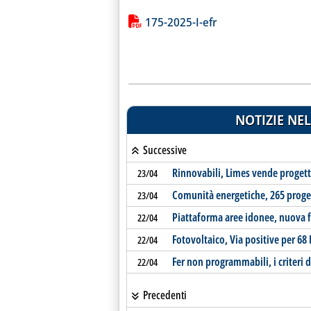
Lista allegati PDF alla notiz
175-2025-I-efr
NOTIZIE NEL
Successive
Rinnovabili, Limes vende progetti
23/04
Comunità energetiche, 265 proget
23/04
Piattaforma aree idonee, nuova f
22/04
Fotovoltaico, Via positive per 6
22/04
Fer non programmabili, i criteri d
22/04
Precedenti