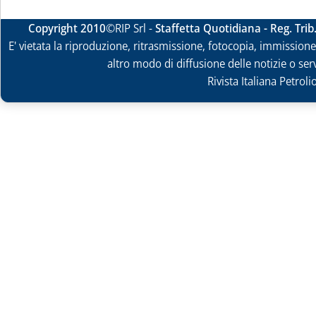
Copyright 2010
©RIP Srl -
Staffetta Quotidiana - Reg. Tri
E' vietata la riproduzione, ritrasmissione, fotocopia, immissione 
altro modo di diffusione delle notizie o ser
Rivista Italiana Petrol