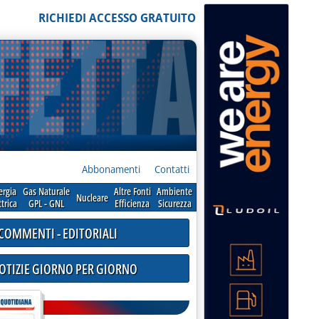
RICHIEDI ACCESSO GRATUITO
Abbonamenti
Contatti
ergia
Gas Naturale
Altre Fonti
Ambiente
Nucleare
ttrica
GPL - GNL
Efficienza
Sicurezza
COMMENTI - EDITORIALI
NOTIZIE GIORNO PER GIORNO