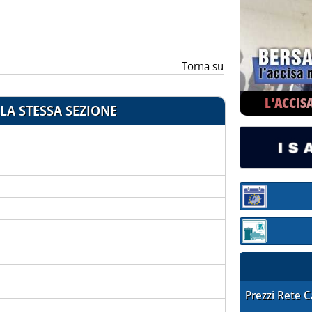
ia
Torna su
L’ACCIS
LA STESSA SEZIONE
Sezione:
Sezione: quotaz
STAFFETTA PRE
Prezzi Rete 