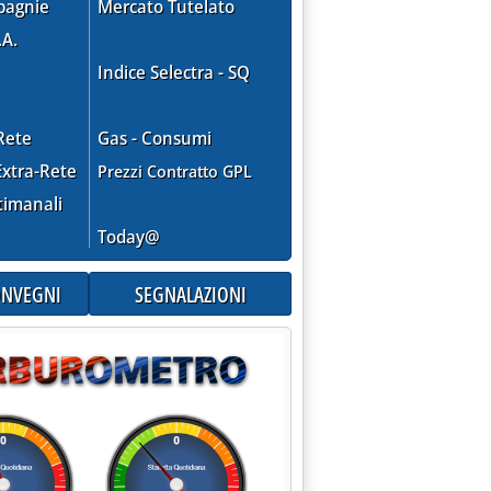
pagnie
Mercato Tutelato
.A.
Indice Selectra - SQ
Rete
Gas - Consumi
xtra-Rete
Prezzi Contratto GPL
timanali
Today@
CONVEGNI
SEGNALAZIONI