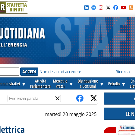
R
STAFFETTA
RIFIUTI
e'
Non riesco ad accedere
Ricerca
Attività
Mercati e
Distribuzione
En
amministrativi
▼
▼
▼
Petrolio
▼
Parlamentare
Prezzi
e Consumi
Ele
×
LE 
martedì 20 maggio 2025
lettrica