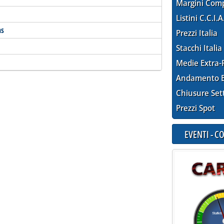
Margini Com
Listini C.C.I.A
as
Prezzi Italia
Stacchi Italia
Medie Extra-
Andamento E
Chiusure Set
Prezzi Spot
EVENTI - 