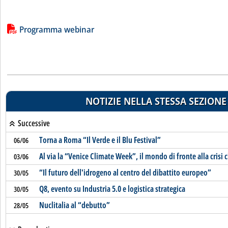
Lista allegati PDF alla notizia
Programma webinar
NOTIZIE NELLA STESSA SEZIONE
Successive
Torna a Roma “Il Verde e il Blu Festival”
06/06
Al via la “Venice Climate Week”, il mondo di fronte alla crisi 
03/06
“Il futuro dell'idrogeno al centro del dibattito europeo”
30/05
Q8, evento su Industria 5.0 e logistica strategica
30/05
Nuclitalia al “debutto”
28/05