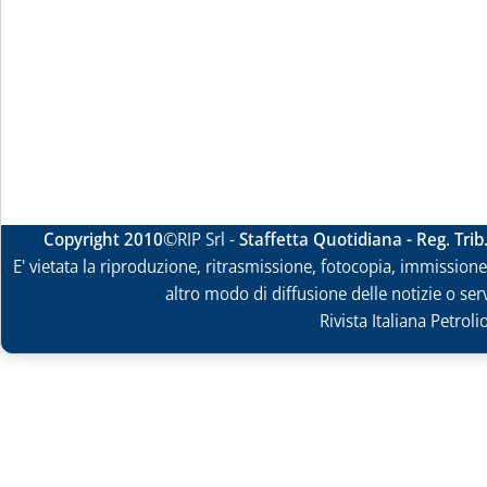
Copyright 2010
©RIP Srl -
Staffetta Quotidiana - Reg. Tri
E' vietata la riproduzione, ritrasmissione, fotocopia, immissione 
altro modo di diffusione delle notizie o ser
Rivista Italiana Petrol