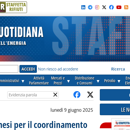
R
STAFFETTA
RIFIUTI
e'
Non riesco ad accedere
Ricerca
Attività
Mercati e
Distribuzione
En
amministrativi
▼
▼
▼
Petrolio
▼
Parlamentare
Prezzi
e Consumi
Ele
×
LE 
lunedì 9 giugno 2025
mesi per il coordinamento