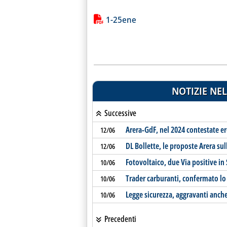
Lista allegati PDF alla notiz
1-25ene
NOTIZIE NEL
Successive
Arera-GdF, nel 2024 contestate e
12/06
DL Bollette, le proposte Arera sul
12/06
Fotovoltaico, due Via positive in S
10/06
Trader carburanti, confermato lo
10/06
Legge sicurezza, aggravanti anche
10/06
Precedenti