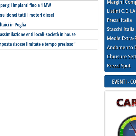
Margini Com
i per gli impianti fino a 1 MW
Listini C.C.I.A
re idonei tutti i motori diesel
Prezzi Italia
taici in Puglia
Stacchi Italia
'assimilazione enti locali-società in house
Medie Extra-
'imposta risorse limitate e tempo prezioso”
Andamento E
Chiusure Set
Prezzi Spot
EVENTI - 