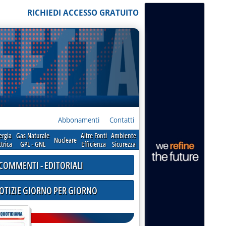
RICHIEDI ACCESSO GRATUITO
Abbonamenti
Contatti
ergia
Gas Naturale
Altre Fonti
Ambiente
Nucleare
ttrica
GPL - GNL
Efficienza
Sicurezza
COMMENTI - EDITORIALI
NOTIZIE GIORNO PER GIORNO