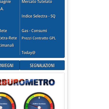
pagnie
Mercato Tutelato
.A.
Indice Selectra - SQ
Rete
Gas - Consumi
xtra-Rete
Prezzi Contratto GPL
timanali
Today@
CONVEGNI
SEGNALAZIONI