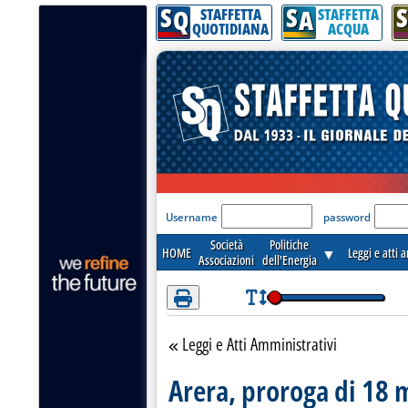
S
S
S
Attenzione! Esegui l'accesso per lèggere interamente la notizia.
Q
A
STAFFETTA
STAFFETTA
QUOTIDIANA
ACQUA
'Modulo Login per acceder
Username
password
Società
Politiche
HOME
▼
Leggi e atti 
Associazioni
dell'Energia
Leggi e Atti Amministrativi
Torna alla sezione
Arera, proroga di 18 