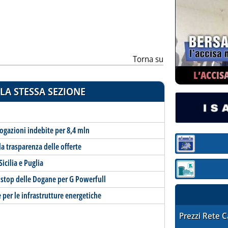
ia
Torna su
L’ACCIS
LA STESSA SEZIONE
rogazioni indebite per 8,4 mln
la trasparenza delle offerte
Sezione:
icilia e Puglia
Sezione: quotaz
 stop delle Dogane per G Powerfull
 per le infrastrutture energetiche
STAFFETTA PRE
Prezzi Rete 